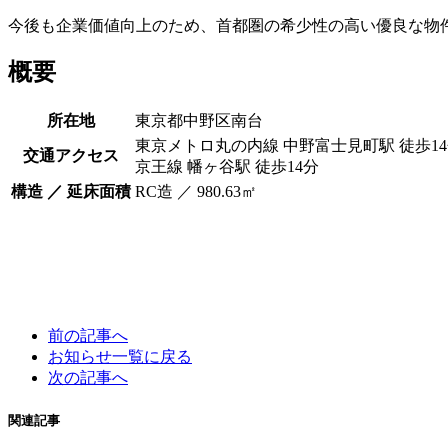
今後も企業価値向上のため、首都圏の希少性の高い優良な物
概要
所在地
東京都中野区南台
東京メトロ丸の内線 中野富士見町駅 徒歩1
交通アクセス
京王線 幡ヶ谷駅 徒歩14分
構造 ／ 延床面積
RC造 ／ 980.63㎡
前の記事へ
お知らせ一覧に戻る
次の記事へ
関連記事